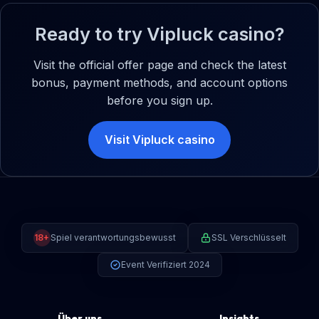
Ready to try Vipluck casino?
Visit the official offer page and check the latest
bonus, payment methods, and account options
before you sign up.
Visit Vipluck casino
18+
Spiel verantwortungsbewusst
SSL Verschlüsselt
Event Verifiziert 2024
Über uns
Insights