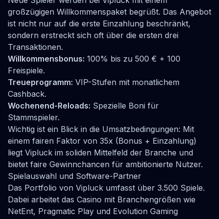
Neue Spieler werden bei Vipluck mit einem
großzügigen Willkommenspaket begrüßt. Das Angebot
ist nicht nur auf die erste Einzahlung beschränkt,
sondern erstreckt sich oft über die ersten drei
Transaktionen.
Willkommensbonus:
100% bis zu 500 € + 100
Freispiele.
Treueprogramm:
VIP-Stufen mit monatlichem
Cashback.
Wochenend-Reloads:
Spezielle Boni für
Stammspieler.
Wichtig ist ein Blick in die Umsatzbedingungen: Mit
einem fairen Faktor von 35x (Bonus + Einzahlung)
liegt Vipluck im soliden Mittelfeld der Branche und
bietet faire Gewinnchancen für ambitionierte Nutzer.
Spielauswahl und Software-Partner
Das Portfolio von Vipluck umfasst über 3.500 Spiele.
Dabei arbeitet das Casino mit Branchengrößen wie
NetEnt, Pragmatic Play und Evolution Gaming