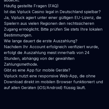
abdeckt.
Häufig gestellte Fragen (FAQ)
Ist das Vipluck Casino legal in Deutschland spielbar?
Ja, Vipluck agiert unter einer gültigen EU-Lizenz, die
Spielern aus vielen Regionen den rechtssicheren
Zugang ermöglicht. Bitte prüfen Sie stets Ihre lokalen
Bestimmungen.
Wie lange dauert die erste Auszahlung?
Nachdem Ihr Account erfolgreich verifiziert wurde,
erfolgt die Auszahlung meist innerhalb von 24
Stunden, abhängig von der gewählten
Zahlungsmethode.
Gibt es eine App für mobile Geräte?
Vipluck nutzt eine responsive Web-App, die ohne
Download direkt im mobilen Browser funktioniert und
auf allen Geräten (iOS/Android) flüssig läuft.