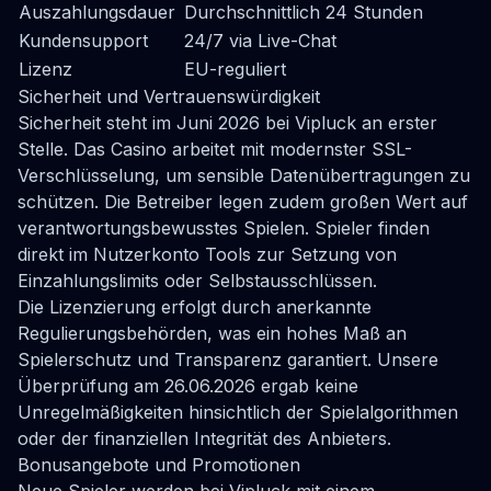
Auszahlungsdauer
Durchschnittlich 24 Stunden
Kundensupport
24/7 via Live-Chat
Lizenz
EU-reguliert
Sicherheit und Vertrauenswürdigkeit
Sicherheit steht im Juni 2026 bei Vipluck an erster
Stelle. Das Casino arbeitet mit modernster SSL-
Verschlüsselung, um sensible Datenübertragungen zu
schützen. Die Betreiber legen zudem großen Wert auf
verantwortungsbewusstes Spielen. Spieler finden
direkt im Nutzerkonto Tools zur Setzung von
Einzahlungslimits oder Selbstausschlüssen.
Die Lizenzierung erfolgt durch anerkannte
Regulierungsbehörden, was ein hohes Maß an
Spielerschutz und Transparenz garantiert. Unsere
Überprüfung am 26.06.2026 ergab keine
Unregelmäßigkeiten hinsichtlich der Spielalgorithmen
oder der finanziellen Integrität des Anbieters.
Bonusangebote und Promotionen