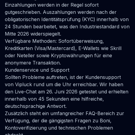
Einzahlungen werden in der Regel sofort
gutgeschrieben. Auszahlungen werden nach der
obligatorischen Identitätsprüfung (KYC) innerhalb von
24 Stunden bearbeitet, was den Industriestandard von
Mitte 2026 widerspiegelt.
Verfügbare Methoden: Sofortüberweisung,
Kreditkarten (Visa/Mastercard), E-Wallets wie Skrill
oder Neteller sowie Kryptowährungen für eine
anonymere Transaktion.
Kundenservice und Support
Sollten Probleme auftreten, ist der Kundensupport
von Vipluck rund um die Uhr erreichbar. Wir haben
den Live-Chat am 26. Juni 2026 getestet und erhielten
innerhalb von 45 Sekunden eine hilfreiche,
deutschsprachige Antwort.
Zusätzlich steht ein umfangreicher FAQ-Bereich zur
Verfügung, der die gängigsten Fragen zu Boni,
Kontoverifizierung und technischen Problemen